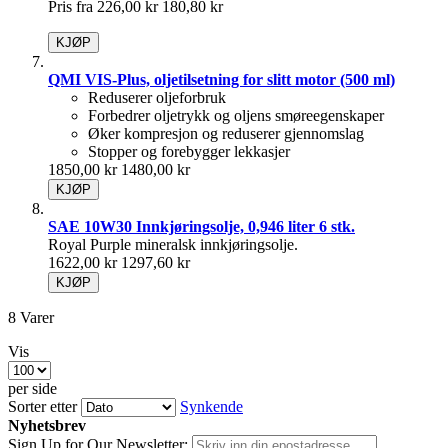
Pris fra
226,00 kr
180,80 kr
KJØP
QMI VIS-Plus, oljetilsetning for slitt motor (500 ml)
Reduserer oljeforbruk
Forbedrer oljetrykk og oljens smøreegenskaper
Øker kompresjon og reduserer gjennomslag
Stopper og forebygger lekkasjer
1850,00 kr
1480,00 kr
KJØP
SAE 10W30 Innkjøringsolje, 0,946 liter 6 stk.
Royal Purple mineralsk innkjøringsolje.
1622,00 kr
1297,60 kr
KJØP
8
Varer
Vis
per side
Sorter etter
Synkende
Nyhetsbrev
Sign Up for Our Newsletter: