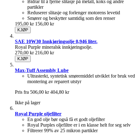
Bidrar til å fjerne slitasje på metall, koks og andre
partikler
Reduserer slitasje og forlenger motorens levetid
Smører og beskytter samtidig som den renser
195,00 kr
156,00 kr
KJØP
SAE 10W30 Innkjøringsolje 0,946 liter.
Royal Purple mineralsk innkjøringsolje.
270,00 kr
216,00 kr
KJØP
Max-Tuff Assembly Lube
Ultrasterkt, syntetisk smøremiddel utviklet for bruk ved
montering av reparert utstyr
Pris fra
506,00 kr
404,80 kr
Ikke på lager
Royal Purple oljefilter
En god olje bør også få et godt oljefilter
Royal Purples oljefiltre er i en klasse helt for seg selv
Filtrerer 99% av 25 mikron partikler