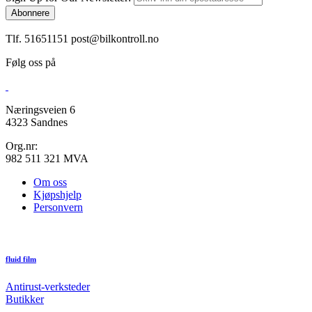
Abonnere
Tlf. 51651151
post@bilkontroll.no
Følg oss på
Næringsveien 6
4323 Sandnes
Org.nr:
982 511 321 MVA
Om oss
Kjøpshjelp
Personvern
fluid film
Antirust-verksteder
Butikker