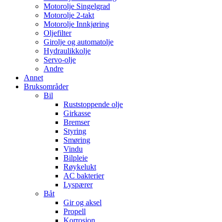
Motorolje Singelgrad
Motorolje 2-takt
Motorolje Innkjøring
Oljefilter
Girolje og automatolje
Hydraulikkolje
Servo-olje
Andre
Annet
Bruksområder
Bil
Ruststoppende olje
Girkasse
Bremser
Styring
Smøring
Vindu
Bilpleie
Røykelukt
AC bakterier
Lyspærer
Båt
Gir og aksel
Propell
Korrosjon