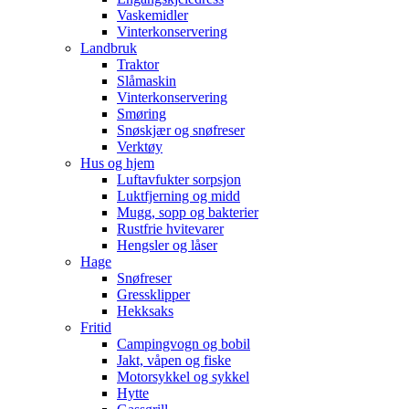
Vaskemidler
Vinterkonservering
Landbruk
Traktor
Slåmaskin
Vinterkonservering
Smøring
Snøskjær og snøfreser
Verktøy
Hus og hjem
Luftavfukter sorpsjon
Luktfjerning og midd
Mugg, sopp og bakterier
Rustfrie hvitevarer
Hengsler og låser
Hage
Snøfreser
Gressklipper
Hekksaks
Fritid
Campingvogn og bobil
Jakt, våpen og fiske
Motorsykkel og sykkel
Hytte