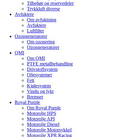
Tilbehør og reservedeler
Trykkluft diverse
Avfuktere
Om avfuktning
Avfuktere
Luftfilter
Ozongeneratorer
Om ozonering
Ozongeneratorer
QMI
Om QMI
PTFE metallbehandling
Drivstoffsystem
Oljesystemer
Fett
Kjølesystem
Vindu og lykt
Bremser
Royal Purple
Om Royal Purple
Motorolje HPS
Motorolje API
Motorolje Diesel
Motorolje Motorsykkel
Motorolje XPR Racing