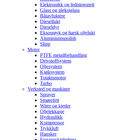
Elektronikk og ledningsnett
Glass og pleksiglass
Båtavfuktere
Diesellukt
Dieseldyr
Eksosrøyk og harsk oljelukt
Aluminiumspolish
Slipp
Motor
PTFE metallbehandling
Drivstoffsystem
Oljesystem
Kjølesystem
Totaktsmotor
Turbo
Verksted og maskiner
Sprayer
Smørefett
Wirer og kjeder
Oljelekkasje
Hydraulikk
Kompressor
Trykkluft
Hansker
Engangskjeledress