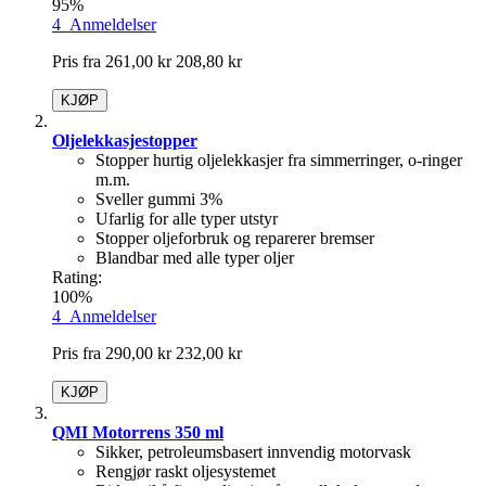
95%
4
Anmeldelser
Pris fra
261,00 kr
208,80 kr
KJØP
Oljelekkasjestopper
Stopper hurtig oljelekkasjer fra simmerringer, o-ringer
m.m.
Sveller gummi 3%
Ufarlig for alle typer utstyr
Stopper oljeforbruk og reparerer bremser
Blandbar med alle typer oljer
Rating:
100%
4
Anmeldelser
Pris fra
290,00 kr
232,00 kr
KJØP
QMI Motorrens 350 ml
Sikker, petroleumsbasert innvendig motorvask
Rengjør raskt oljesystemet