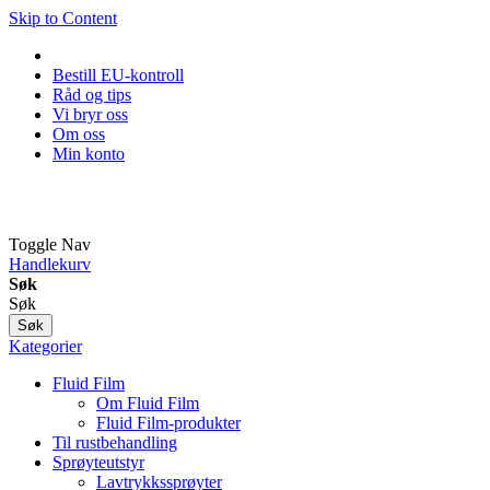
Skip to Content
Bestill EU-kontroll
Råd og tips
Vi bryr oss
Om oss
Min konto
Toggle Nav
Handlekurv
Søk
Søk
Søk
Kategorier
Fluid Film
Om Fluid Film
Fluid Film-produkter
Til rustbehandling
Sprøyteutstyr
Lavtrykkssprøyter