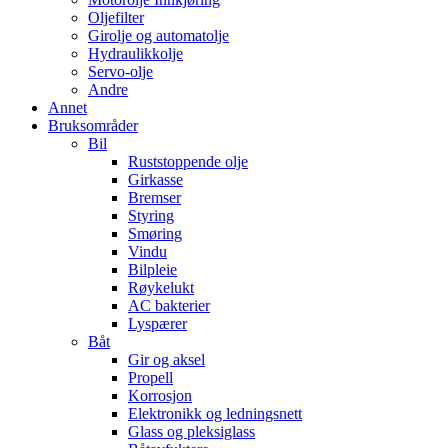
Oljefilter
Girolje og automatolje
Hydraulikkolje
Servo-olje
Andre
Annet
Bruksområder
Bil
Ruststoppende olje
Girkasse
Bremser
Styring
Smøring
Vindu
Bilpleie
Røykelukt
AC bakterier
Lyspærer
Båt
Gir og aksel
Propell
Korrosjon
Elektronikk og ledningsnett
Glass og pleksiglass