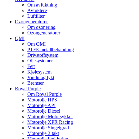
Om avfuktning
Avfuktere
Luftfilter
Ozongeneratorer
Om ozonering
Ozongeneratorer
QMI
Om QMI
PTFE metallbehandling
Drivstoffsystem
Oljesystemer
Fett
Kjølesystem
Vindu og lykt
Bremser
Royal Purple
Om Royal Purple
Motorolje HPS
Motorolje API
Motorolje Diesel
Motorolje Motorsykkel
Motorolje XPR Racing
Motorolje Singelgrad
Motorolje 2-takt
Motorolje Innkjøring