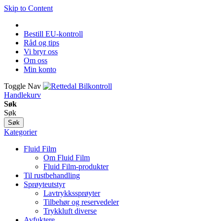
Skip to Content
Bestill EU-kontroll
Råd og tips
Vi bryr oss
Om oss
Min konto
Toggle Nav
Handlekurv
Søk
Søk
Søk
Kategorier
Fluid Film
Om Fluid Film
Fluid Film-produkter
Til rustbehandling
Sprøyteutstyr
Lavtrykkssprøyter
Tilbehør og reservedeler
Trykkluft diverse
Avfuktere