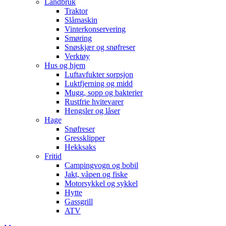
Landbruk
Traktor
Slåmaskin
Vinterkonservering
Smøring
Snøskjær og snøfreser
Verktøy
Hus og hjem
Luftavfukter sorpsjon
Luktfjerning og midd
Mugg, sopp og bakterier
Rustfrie hvitevarer
Hengsler og låser
Hage
Snøfreser
Gressklipper
Hekksaks
Fritid
Campingvogn og bobil
Jakt, våpen og fiske
Motorsykkel og sykkel
Hytte
Gassgrill
ATV