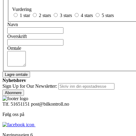
Vurdering
1 star
2 stars
3 stars
4 stars
5 stars
Navn
Overskrift
Omtale
Lagre omtale
Nyhetsbrev
Sign Up for Our Newsletter:
Abonnere
Tlf. 51651151
post@bilkontroll.no
Følg oss på
Næringsveien 6