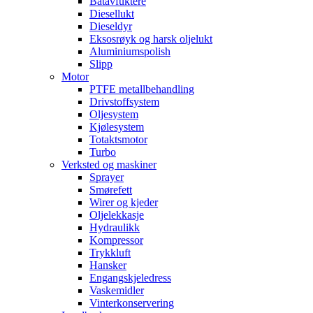
Båtavfuktere
Diesellukt
Dieseldyr
Eksosrøyk og harsk oljelukt
Aluminiumspolish
Slipp
Motor
PTFE metallbehandling
Drivstoffsystem
Oljesystem
Kjølesystem
Totaktsmotor
Turbo
Verksted og maskiner
Sprayer
Smørefett
Wirer og kjeder
Oljelekkasje
Hydraulikk
Kompressor
Trykkluft
Hansker
Engangskjeledress
Vaskemidler
Vinterkonservering